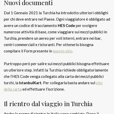
Nuovi documenti
Dal 1 Gennaio 2021 la Turchia ha introdotto ulteriori obblighi
per chi deve entrare nel Paese. Ogni viaggiatore è obbligato ad
avere un codice di tracciamento
HES Code
per svolgere
numerose attività di base, come viaggiare sui mezzi pubblici in
Turchia, prendere un aereo per voli interni, entrare nei bar,
centri commerciali e ristoranti. Per ottenerlo bisogna
compilare il Form presente in
questo sito
.
Purtroppo però per salire sui mezzi pubblici bisogna effettuare
un ulteriore step. Infatti la Turchia richiede obbligatoriamente
che l’HES Code venga collegato alla carta dei mezzi pubblici
turchi, la
IstanbulKart
. Per collegarla basta andare sul
sito
della carta
ed effettuare l’iscrizione.
Il rientro dal viaggio in Turchia
Anche le norme di rientro in Italia sono cambiate. Dopo il